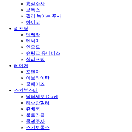
흉살주사
보톡스
필러 녹이는 주사
하이코
리프팅
텐쎄라
텐써마
인모드
슈링크 유니버스
실리프팅
레이저
포텐자
이브타이탄
쿨페이즈
스킨부스터
닥터세포 Dr.cell
리쥬란힐러
쥬베룩
울트라콜
물광주사
스킨보톡스