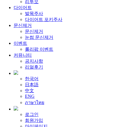
리투오
다이어트
발목주사
다이어트 포키주사
문신제거
문신제거
눈썹 문신제거
이벤트
롤리팝 이벤트
커뮤니티
공지사항
리얼후기
한국어
日本語
中文
ENG
ภาษาไทย
로그인
회원가입
마이페이지