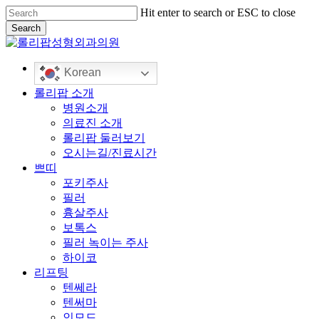
Skip
Hit enter to search or ESC to close
to
Search
main
Close
content
Search
Korean
Menu
롤리팝 소개
병원소개
의료진 소개
롤리팝 둘러보기
오시는길/진료시간
쁘띠
포키주사
필러
흉살주사
보톡스
필러 녹이는 주사
하이코
리프팅
텐쎄라
텐써마
인모드