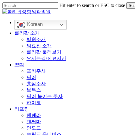
Skip
Hit enter to search or ESC to close
Sea
to
Close
main
Search
content
Korean
Menu
롤리팝 소개
병원소개
의료진 소개
롤리팝 둘러보기
오시는길/진료시간
쁘띠
포키주사
필러
흉살주사
보톡스
필러 녹이는 주사
하이코
리프팅
텐쎄라
텐써마
인모드
슈링크 유니버스