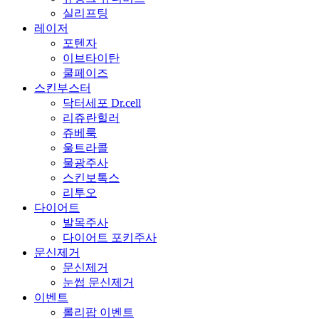
실리프팅
레이저
포텐자
이브타이탄
쿨페이즈
스킨부스터
닥터세포 Dr.cell
리쥬란힐러
쥬베룩
울트라콜
물광주사
스킨보톡스
리투오
다이어트
발목주사
다이어트 포키주사
문신제거
문신제거
눈썹 문신제거
이벤트
롤리팝 이벤트