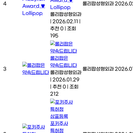
Award ♥
4
롤리팝성형외과
2026.02
Lollipop
롤리팝성형외과
|
2026.02.11
|
추천 0
|
조회
195
롤리팝은
약속드립니다
3
롤리팝성형외과
2026.0
롤리팝성형외과
|
2026.01.29
|
추천 0
|
조회
212
포키주사
특허청