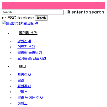
Skip
to
Hit enter to search
main
content
or ESC to close
Search
Close
Search
Menu
롤리팝 소개
병원소개
의료진 소개
롤리팝 둘러보기
오시는길/진료시간
쁘띠
포키주사
필러
흉살주사
보톡스
필러 녹이는 주사
하이코