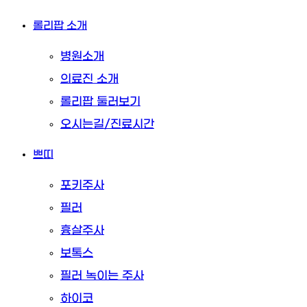
Close
롤리팝 소개
Menu
병원소개
의료진 소개
롤리팝 둘러보기
오시는길/진료시간
쁘띠
포키주사
필러
흉살주사
보톡스
필러 녹이는 주사
하이코