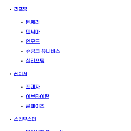
리프팅
텐쎄라
텐써마
인모드
슈링크 유니버스
실리프팅
레이저
포텐자
이브타이탄
쿨페이즈
스킨부스터