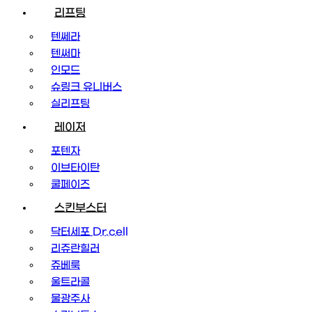
리프팅
텐쎄라
텐써마
인모드
슈링크 유니버스
실리프팅
레이저
포텐자
이브타이탄
쿨페이즈
스킨부스터
닥터세포 Dr.cell
리쥬란힐러
쥬베룩
울트라콜
물광주사