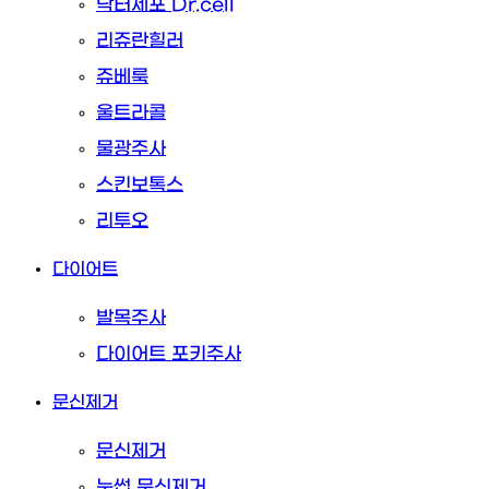
닥터세포 Dr.cell
리쥬란힐러
쥬베룩
울트라콜
물광주사
스킨보톡스
리투오
다이어트
발목주사
다이어트 포키주사
문신제거
문신제거
눈썹 문신제거