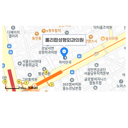
케이타워 2층
(신사동, 케이타워)
롤리팝성형외과의원
50m
롤리팝소개
의료진소개
찾아오시는길
개인정보
이용약관
취급방침